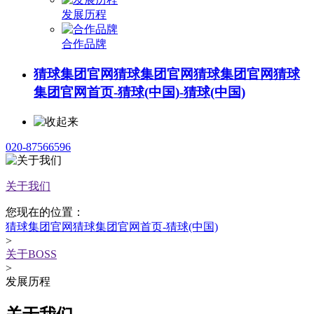
发展历程
合作品牌
猜球集团官网猜球集团官网猜球集团官网猜球
集团官网首页-猜球(中国)-猜球(中国)
020-87566596
关于我们
您现在的位置：
猜球集团官网猜球集团官网首页-猜球(中国)
>
关于BOSS
>
发展历程