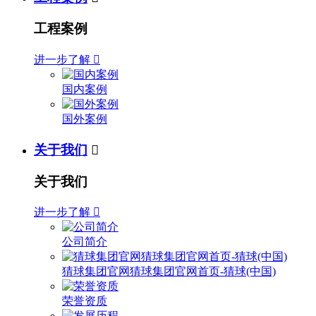
工程案例
进一步了解

国内案例
国外案例
关于我们

关于我们
进一步了解

公司简介
猜球集团官网猜球集团官网首页-猜球(中国)
荣誉资质