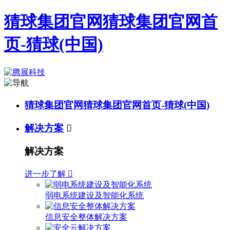
猜球集团官网猜球集团官网首
页-猜球(中国)
猜球集团官网猜球集团官网首页-猜球(中国)
解决方案

解决方案
进一步了解

弱电系统建设及智能化系统
信息安全整体解决方案