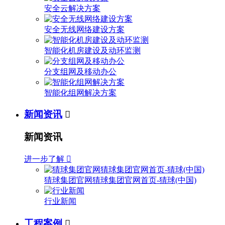
安全云解决方案
安全无线网络建设方案
智能化机房建设及动环监测
分支组网及移动办公
智能化组网解决方案
新闻资讯

新闻资讯
进一步了解

猜球集团官网猜球集团官网首页-猜球(中国)
行业新闻
工程案例
