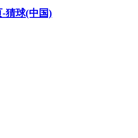
猜球(中国)