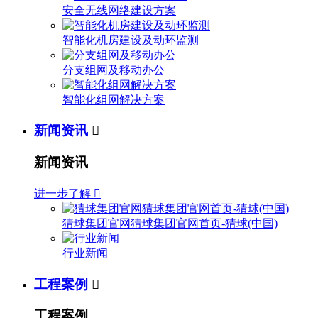
安全无线网络建设方案
智能化机房建设及动环监测
分支组网及移动办公
智能化组网解决方案
新闻资讯

新闻资讯
进一步了解

猜球集团官网猜球集团官网首页-猜球(中国)
行业新闻
工程案例

工程案例