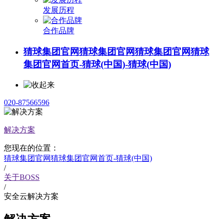
发展历程
合作品牌
猜球集团官网猜球集团官网猜球集团官网猜球
集团官网首页-猜球(中国)-猜球(中国)
020-87566596
解决方案
您现在的位置：
猜球集团官网猜球集团官网首页-猜球(中国)
/
关于BOSS
/
安全云解决方案