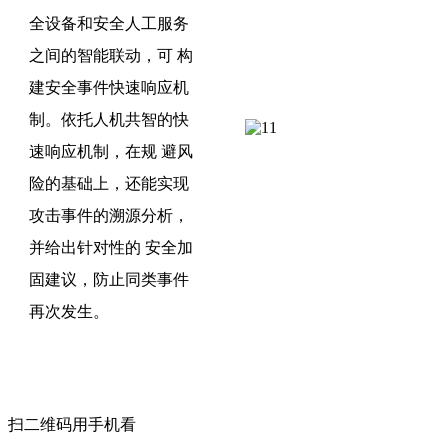
全设备和安全人工服务
之间的智能联动，可 构
建安全事件快速响应机
制。依托人机共智的快
速响应机制，在规 避风
险的基础上，还能实现
攻击事件的溯源分析，
并给出针对性的 安全加
固建议，防止同类事件
再次发生。
扫二维码用手机看