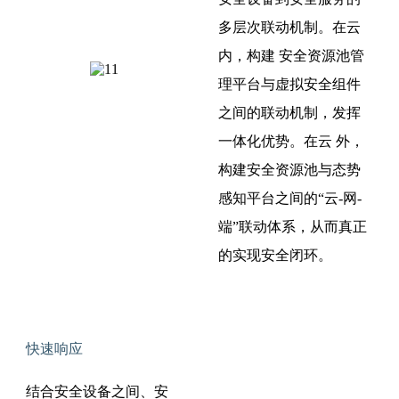
多层次联动机制。在云
内，构建 安全资源池管
理平台与虚拟安全组件
之间的联动机制，发挥
一体化优势。在云 外，
构建安全资源池与态势
感知平台之间的“云-网-
端”联动体系，从而真正
的实现安全闭环。
快速响应
结合安全设备之间、安