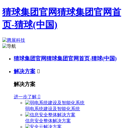
猜球集团官网猜球集团官网首
页-猜球(中国)
猜球集团官网猜球集团官网首页-猜球(中国)
解决方案

解决方案
进一步了解

弱电系统建设及智能化系统
信息安全整体解决方案