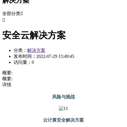
解决方案
全部分类


安全云解决方案
分类：
解决方案
发布时间：
2022-07-29 15:49:45
访问量：
0
概要:
概要:
详情
风险与挑战
云计算安全解决方案