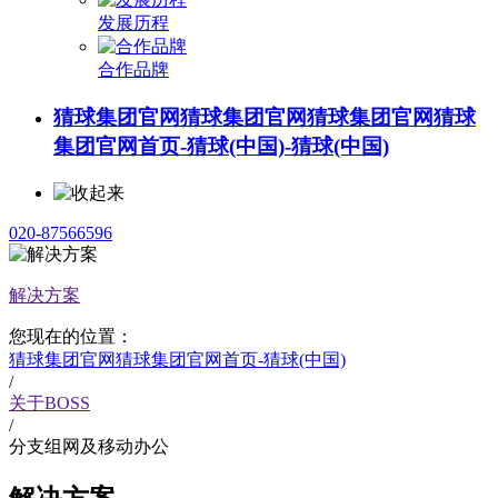
发展历程
合作品牌
猜球集团官网猜球集团官网猜球集团官网猜球
集团官网首页-猜球(中国)-猜球(中国)
020-87566596
解决方案
您现在的位置：
猜球集团官网猜球集团官网首页-猜球(中国)
/
关于BOSS
/
分支组网及移动办公