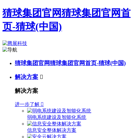
猜球集团官网猜球集团官网首
页-猜球(中国)
猜球集团官网猜球集团官网首页-猜球(中国)
解决方案

解决方案
进一步了解

弱电系统建设及智能化系统
信息安全整体解决方案