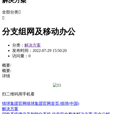
解决方案
全部分类


分支组网及移动办公
分类：
解决方案
发布时间：
2022-07-29 15:50:20
访问量：
0
概要:
概要:
详情
扫二维码用手机看
猜球集团官网猜球集团官网首页-猜球(中国)
解决方案