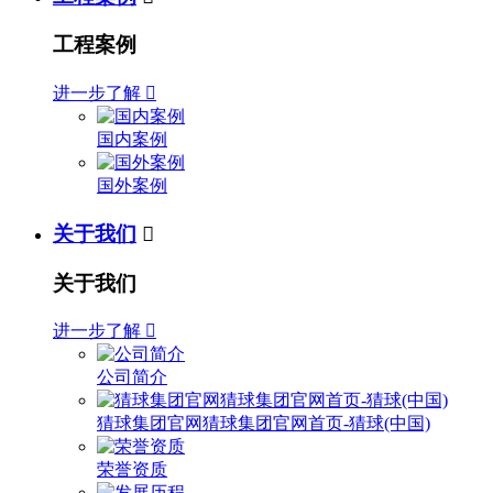
工程案例
进一步了解

国内案例
国外案例
关于我们

关于我们
进一步了解

公司简介
猜球集团官网猜球集团官网首页-猜球(中国)
荣誉资质