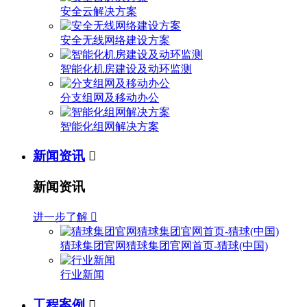
安全云解决方案
安全无线网络建设方案
智能化机房建设及动环监测
分支组网及移动办公
智能化组网解决方案
新闻资讯

新闻资讯
进一步了解

猜球集团官网猜球集团官网首页-猜球(中国)
行业新闻
工程案例
