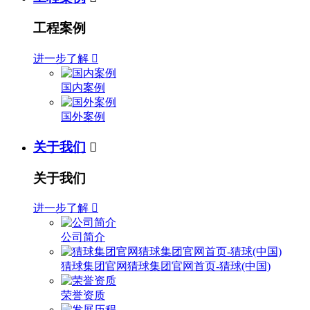
工程案例
进一步了解

国内案例
国外案例
关于我们

关于我们
进一步了解

公司简介
猜球集团官网猜球集团官网首页-猜球(中国)
荣誉资质