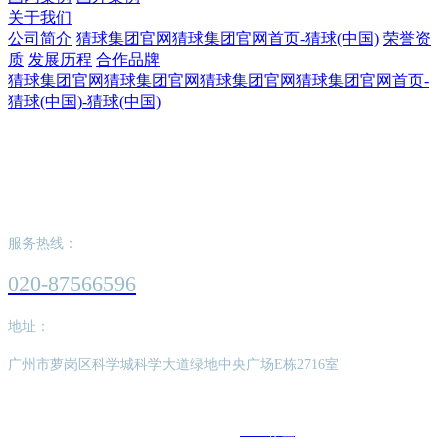
关于我们
公司简介
猜球集团官网猜球集团官网首页-猜球(中国)
荣誉资
质
发展历程
合作品牌
猜球集团官网猜球集团官网猜球集团官网猜球集团官网首页-
猜球(中国)-猜球(中国)
猜球集团官网猜球集团官网猜球集团官网猜
球集团官网首页-猜球(中国)-猜球(中国)
服务热线：
020-87566596
地址：
广州市萝岗区科学城科学大道绿地中央广场E栋2716室
版权所有：猜球集团官网猜球集团官网猜球集团官网猜球集团官网首
页-猜球(中国)-猜球(中国)
SEO标签