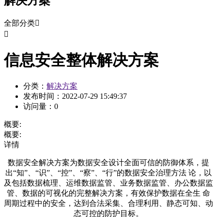
解决方案
全部分类


信息安全整体解决方案
分类：
解决方案
发布时间：
2022-07-29 15:49:37
访问量：
0
概要:
概要:
详情
数据安全解决方案为数据安全设计全面可信的防御体系，提
出“知”、“识”、“控”、“察”、“行”的数据安全治理方法 论，以
及包括数据梳理、运维数据监管、业务数据监管、办公数据监
管、数据的可视化的完整解决方案，有效保护数据在全生 命
周期过程中的安全，达到合法采集、合理利用、静态可知、动
态可控的防护目标。