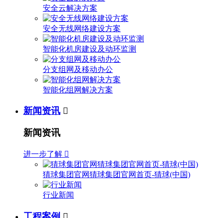
安全云解决方案
安全无线网络建设方案
智能化机房建设及动环监测
分支组网及移动办公
智能化组网解决方案
新闻资讯

新闻资讯
进一步了解

猜球集团官网猜球集团官网首页-猜球(中国)
行业新闻
工程案例
