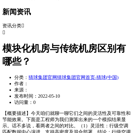
新闻资讯
资讯分类


模块化机房与传统机房区别有
哪些？
分类：
猜球集团官网猜球集团官网首页-猜球(中国)
作者：
来源：
发布时间：
2022-05-10
访问量：
0
【概要描述】
今天咱们就聊一聊它们之间的灵活性及可靠性和
节能效果。下面是工程师为我们测算出来的一个模拟结果显
示。话不多说，看两者之间的对比。（1）灵活性：行级空调
匹配数据中心演进，支持高密度及混合部署。结论：行级空调