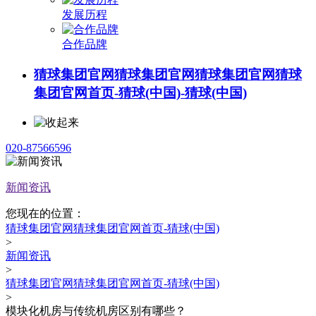
发展历程
合作品牌
猜球集团官网猜球集团官网猜球集团官网猜球
集团官网首页-猜球(中国)-猜球(中国)
020-87566596
新闻资讯
您现在的位置：
猜球集团官网猜球集团官网首页-猜球(中国)
>
新闻资讯
>
猜球集团官网猜球集团官网首页-猜球(中国)
>
模块化机房与传统机房区别有哪些？