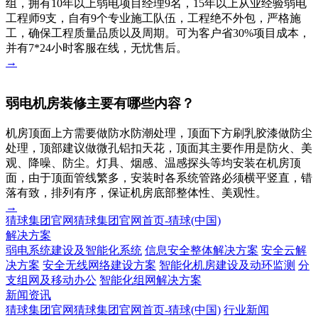
组，拥有10年以上弱电项目经理9名，15年以上从业经验弱电
工程师9支，自有9个专业施工队伍，工程绝不外包，严格施
工，确保工程质量品质以及周期。可为客户省30%项目成本，
并有7*24小时客服在线，无忧售后。
→
弱电机房装修主要有哪些内容？
机房顶面上方需要做防水防潮处理，顶面下方刷乳胶漆做防尘
处理，顶部建议做微孔铝扣天花，顶面其主要作用是防火、美
观、降噪、防尘。灯具、烟感、温感探头等均安装在机房顶
面，由于顶面管线繁多，安装时各系统管路必须横平竖直，错
落有致，排列有序，保证机房底部整体性、美观性。
→
猜球集团官网猜球集团官网首页-猜球(中国)
解决方案
弱电系统建设及智能化系统
信息安全整体解决方案
安全云解
决方案
安全无线网络建设方案
智能化机房建设及动环监测
分
支组网及移动办公
智能化组网解决方案
新闻资讯
猜球集团官网猜球集团官网首页-猜球(中国)
行业新闻