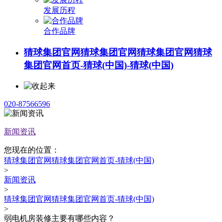
发展历程
合作品牌
猜球集团官网猜球集团官网猜球集团官网猜球
集团官网首页-猜球(中国)-猜球(中国)
020-87566596
新闻资讯
您现在的位置：
猜球集团官网猜球集团官网首页-猜球(中国)
>
新闻资讯
>
猜球集团官网猜球集团官网首页-猜球(中国)
>
弱电机房装修主要有哪些内容？