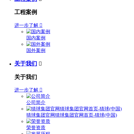
工程案例
进一步了解

国内案例
国外案例
关于我们

关于我们
进一步了解

公司简介
猜球集团官网猜球集团官网首页-猜球(中国)
荣誉资质