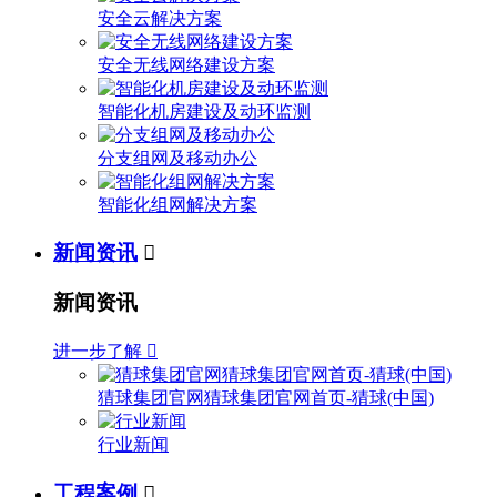
安全云解决方案
安全无线网络建设方案
智能化机房建设及动环监测
分支组网及移动办公
智能化组网解决方案
新闻资讯

新闻资讯
进一步了解

猜球集团官网猜球集团官网首页-猜球(中国)
行业新闻
工程案例
