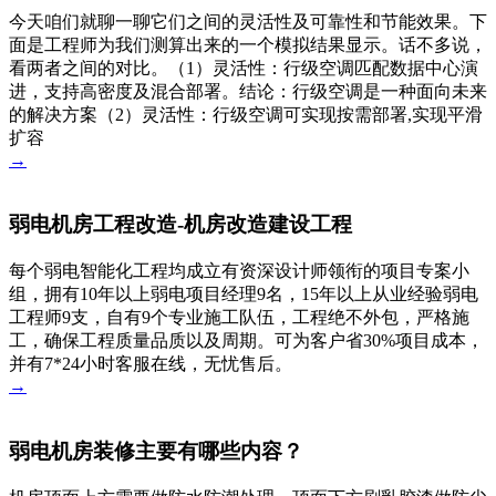
今天咱们就聊一聊它们之间的灵活性及可靠性和节能效果。下
面是工程师为我们测算出来的一个模拟结果显示。话不多说，
看两者之间的对比。（1）灵活性：行级空调匹配数据中心演
进，支持高密度及混合部署。结论：行级空调是一种面向未来
的解决方案（2）灵活性：行级空调可实现按需部署,实现平滑
扩容
→
弱电机房工程改造-机房改造建设工程
每个弱电智能化工程均成立有资深设计师领衔的项目专案小
组，拥有10年以上弱电项目经理9名，15年以上从业经验弱电
工程师9支，自有9个专业施工队伍，工程绝不外包，严格施
工，确保工程质量品质以及周期。可为客户省30%项目成本，
并有7*24小时客服在线，无忧售后。
→
弱电机房装修主要有哪些内容？