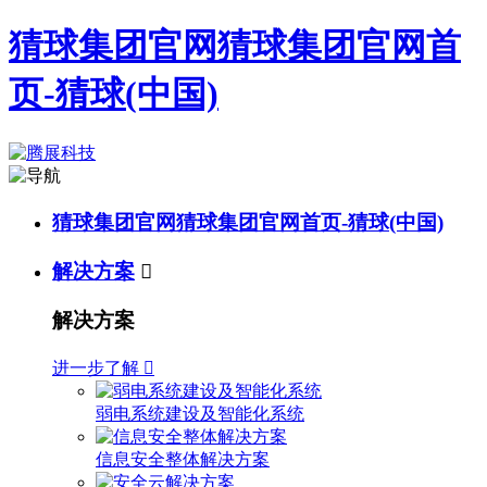
猜球集团官网猜球集团官网首
页-猜球(中国)
猜球集团官网猜球集团官网首页-猜球(中国)
解决方案

解决方案
进一步了解

弱电系统建设及智能化系统
信息安全整体解决方案