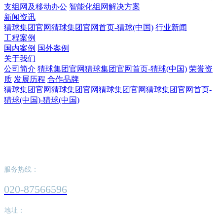
支组网及移动办公
智能化组网解决方案
新闻资讯
猜球集团官网猜球集团官网首页-猜球(中国)
行业新闻
工程案例
国内案例
国外案例
关于我们
公司简介
猜球集团官网猜球集团官网首页-猜球(中国)
荣誉资
质
发展历程
合作品牌
猜球集团官网猜球集团官网猜球集团官网猜球集团官网首页-
猜球(中国)-猜球(中国)
猜球集团官网猜球集团官网猜球集团官网猜
球集团官网首页-猜球(中国)-猜球(中国)
服务热线：
020-87566596
地址：